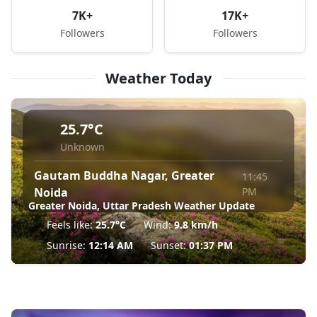
7K+
17K+
Followers
Followers
Weather Today
25.7°C
Unknown
Gautam Buddha Nagar, Greater
11:45
Noida
PM
Greater Noida, Uttar Pradesh Weather Update
Feels like:
25.7°C
Wind:
9.8 km/h
Sunrise:
12:14 AM
Sunset:
01:37 PM