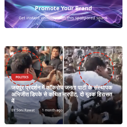
Promote Your Brand
Get instant visibility with this sponsored space.
POLITICS
जयपुर प्रदर्शन में कॉकरोच जनता पार्टी के संस्थापक
अभिजीत डिपके से कथित मारपीट, दो युवक हिरासत
में
BY
Soni Rawat
1 month ago